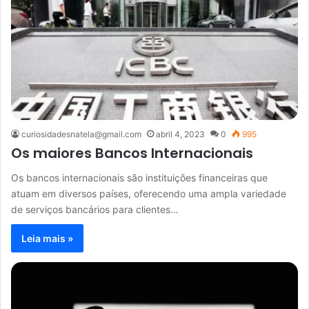
curiosidadesnatela@gmail.com
abril 4, 2023
0
995
Os maiores Bancos Internacionais
Os bancos internacionais são instituições financeiras que
atuam em diversos países, oferecendo uma ampla variedade
de serviços bancários para clientes…
Leia mais »