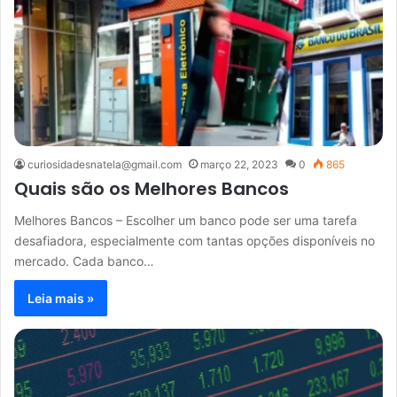
curiosidadesnatela@gmail.com
março 22, 2023
0
865
Quais são os Melhores Bancos
Melhores Bancos – Escolher um banco pode ser uma tarefa
desafiadora, especialmente com tantas opções disponíveis no
mercado. Cada banco…
Leia mais »