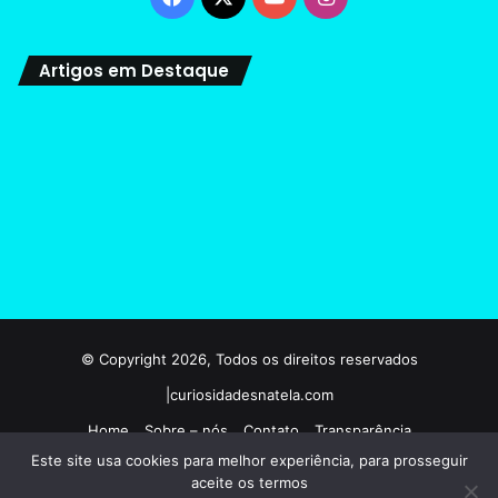
Artigos em Destaque
© Copyright 2026, Todos os direitos reservados
|curiosidadesnatela.com
Home
Sobre – nós
Contato
Transparência
Este site usa cookies para melhor experiência, para prosseguir
Termos e condições de uso
Politicas de privacidade
aceite os termos