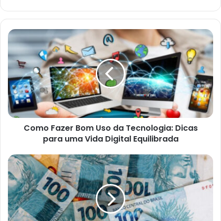
Como
Fazer
Bom
Uso
da
Tecnologia:
Dicas
para
uma
Como Fazer Bom Uso da Tecnologia: Dicas
Vida
Digital
para uma Vida Digital Equilibrada
Equilibrada
A
Importância
de
Falar
Sobre
Dinheiro
Com