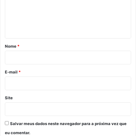
e
n
t
á
r
Nome
*
i
o
*
E-mail
*
Site
Salvar meus dados neste navegador para a próxima vez que
eu comentar.