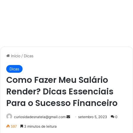
Início
/
Dicas
Dicas
Como Fazer Meu Salário
Render? Dicas Essenciais
Para o Sucesso Financeiro
Mande
curiosidadesnatela@gmail.com
setembro 5, 2023
0
um
597
3 minutos de leitura
e-