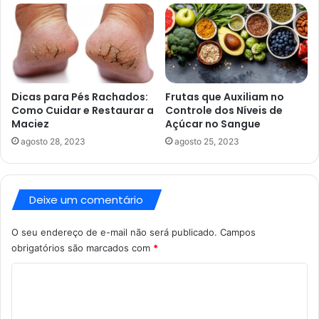
Dicas para Pés Rachados:
Frutas que Auxiliam no
Como Cuidar e Restaurar a
Controle dos Níveis de
Maciez
Açúcar no Sangue
agosto 28, 2023
agosto 25, 2023
Deixe um comentário
O seu endereço de e-mail não será publicado.
Campos
obrigatórios são marcados com
*
C
o
m