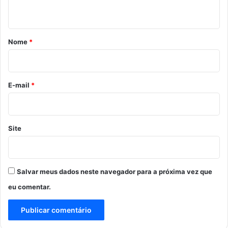
t
á
r
Nome
*
i
o
*
E-mail
*
Site
Salvar meus dados neste navegador para a próxima vez que
eu comentar.