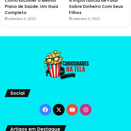
Como Escolher o Melhor
A Importância de Falar
Plano de Saúde: Um Guia
Sobre Dinheiro Com Seus
Completo
Filhos
setembro 5, 2023
setembro 5, 2023
Social
Facebook
X
YouTube
Instagram
Artigos em Destaque