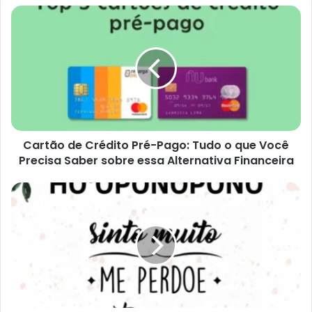
Cartão
de
Crédito
Pré-
Pago:
Tudo
o
que
Você
Cartão de Crédito Pré-Pago: Tudo o que Você
Precisa
Saber
Precisa Saber sobre essa Alternativa Financeira
sobre
essa
Aprenda
Alternativa
Sobre
Financeira
Ho'oponopono:
Uma
Antiga
Prática
Havaiana
para
a