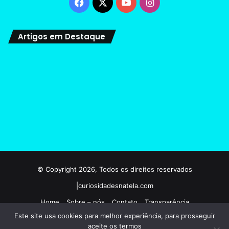
Facebook
X
YouTube
Instagram
Artigos em Destaque
© Copyright 2026, Todos os direitos reservados
|curiosidadesnatela.com
Home
Sobre – nós
Contato
Transparência
Este site usa cookies para melhor experiência, para prosseguir
Termos e condições de uso
Politicas de privacidade
aceite os termos