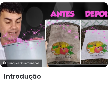
mail
Branquear Guardanapos
Introdução