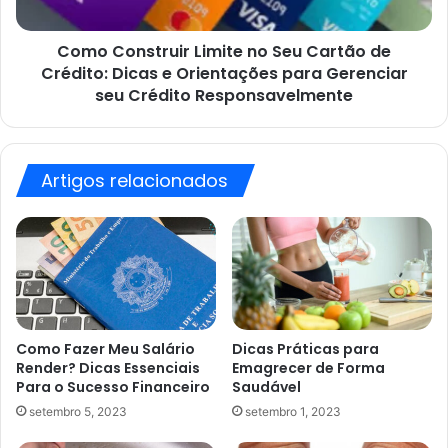
Crédito:
Dicas
Como Construir Limite no Seu Cartão de
e
Orientações
Crédito: Dicas e Orientações para Gerenciar
para
seu Crédito Responsavelmente
Gerenciar
seu
Crédito
Responsavelmente
Artigos relacionados
Como Fazer Meu Salário
Dicas Práticas para
Render? Dicas Essenciais
Emagrecer de Forma
Para o Sucesso Financeiro
Saudável
setembro 5, 2023
setembro 1, 2023