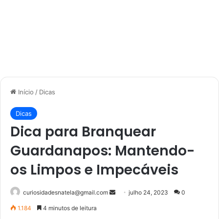
Início
/
Dicas
Dicas
Dica para Branquear
Guardanapos: Mantendo-
os Limpos e Impecáveis
Mande
curiosidadesnatela@gmail.com
julho 24, 2023
0
um
1.184
4 minutos de leitura
e-