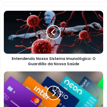
Entendendo
Nosso
Sistema
Imunológico:
O
Guardião
da
Nossa
Saúde
Entendendo Nosso Sistema Imunológico: O
Guardião da Nossa Saúde
Como
Construir
Limite
no
Seu
Cartão
de