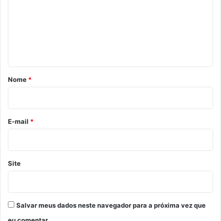
m
e
n
t
á
r
Nome
*
i
o
*
E-mail
*
Site
Salvar meus dados neste navegador para a próxima vez que
eu comentar.