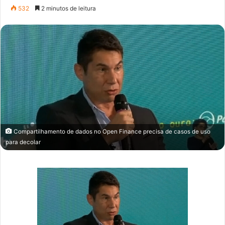
um
532
2 minutos de leitura
e-
mail
Compartilhamento de dados no Open Finance precisa de casos de uso
para decolar