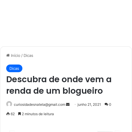
Início
/
Dicas
Dicas
Descubra de onde vem a
renda de um blogueiro
Mande
curiosidadesnatela@gmail.com
junho 21, 2021
0
um
62
2 minutos de leitura
e-
mail