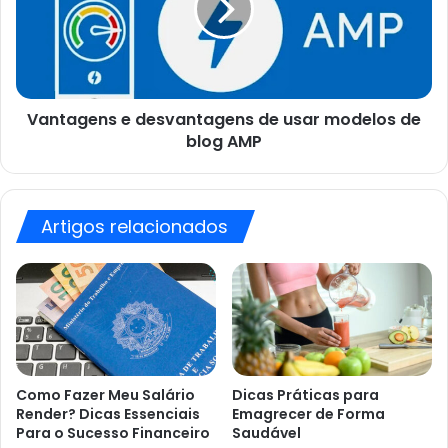
usar
modelos
de
blog
AMP
Vantagens e desvantagens de usar modelos de
blog AMP
Artigos relacionados
Como Fazer Meu Salário
Dicas Práticas para
Render? Dicas Essenciais
Emagrecer de Forma
Para o Sucesso Financeiro
Saudável