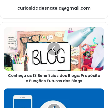
curiosidadesnatela@gmail.com
Conheça
as
13
Benefícios
dos
Blogs:
Propósito
e
Funções
Conheça as 13 Benefícios dos Blogs: Propósito
Futuras
dos
e Funções Futuras dos Blogs
Blogs
Vantagens
e
desvantagens
de