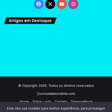
Facebook
X
YouTube
Instagram
Artigos em Destaque
© Copyright 2026, Todos os direitos reservados
|curiosidadesnatela.com
Home
Sobre – nós
Contato
Transparência
Este site usa cookies para melhor experiência, para prosseguir
Termos e condições de uso
Politicas de privacidade