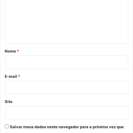
m
e
n
t
á
r
Nome
*
i
o
*
E-mail
*
Site
Salvar meus dados neste navegador para a próxima vez que