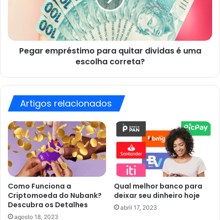
é
uma
escolha
correta?
Pegar empréstimo para quitar dividas é uma
escolha correta?
Artigos relacionados
Como Funciona a
Qual melhor banco para
Criptomoeda do Nubank?
deixar seu dinheiro hoje
Descubra os Detalhes
abril 17, 2023
agosto 18, 2023