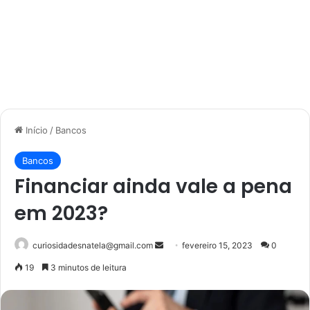
Início
/
Bancos
Bancos
Financiar ainda vale a pena
em 2023?
Mande
curiosidadesnatela@gmail.com
fevereiro 15, 2023
0
um
19
3 minutos de leitura
e-
mail