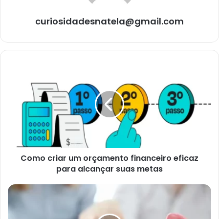
curiosidadesnatela@gmail.com
Como
criar
um
orçamento
financeiro
eficaz
para
alcançar
suas
Como criar um orçamento financeiro eficaz
metas
para alcançar suas metas
As
melhores
estratégias