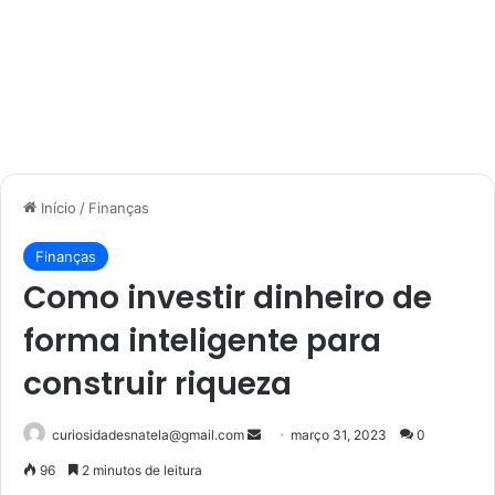
Início
/
Finanças
Finanças
Como investir dinheiro de
forma inteligente para
construir riqueza
Mande
curiosidadesnatela@gmail.com
março 31, 2023
0
um
96
2 minutos de leitura
e-