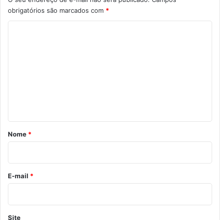
obrigatórios são marcados com
*
C
o
m
e
n
t
á
r
Nome
*
i
o
*
E-mail
*
Site