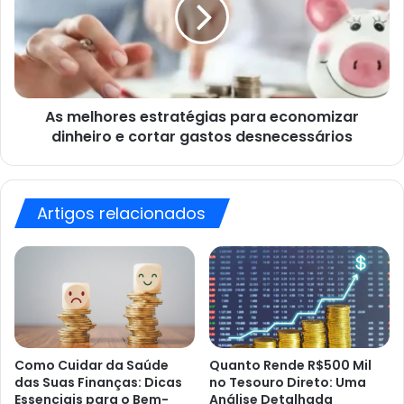
para
economizar
dinheiro
e
cortar
gastos
As melhores estratégias para economizar
desnecessários
dinheiro e cortar gastos desnecessários
Artigos relacionados
Como Cuidar da Saúde
Quanto Rende R$500 Mil
das Suas Finanças: Dicas
no Tesouro Direto: Uma
Essenciais para o Bem-
Análise Detalhada