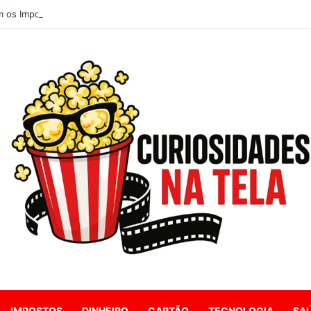
 os Impostos nos EUA?
IMPOSTOS
DINHEIRO
CARTÃO
TECNOLOGIA
SA