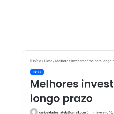
Início
/
Dicas
/
Melhores investimentos para longo 
Dicas
Melhores inves
longo prazo
Mande
curiosidadesnatela@gmail.com
fevereiro 16