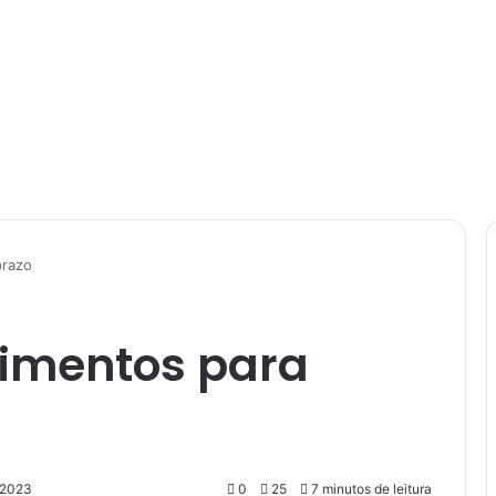
prazo
timentos para
, 2023
0
25
7 minutos de leitura