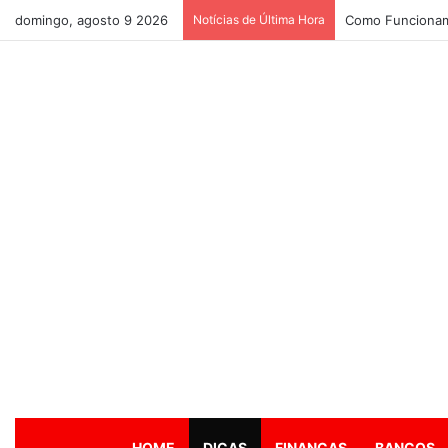
domingo, agosto 9 2026
Notícias de Última Hora
Como Funcionam
HOME
DICAS
FINANÇAS
BANCOS