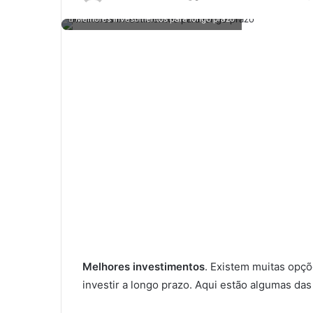
um
Melhores investimentos para longo prazo
e-
mail
Melhores investimentos
. Existem muitas opç
investir a longo prazo. Aqui estão algumas da