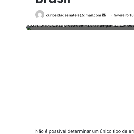
Mande
curiosidadesnatela@gmail.com
fevereiro 16
um
Qual o tipo de empresa que mais dá de ganhar dinheiro hoje 
e-
mail
Não é possível determinar um único tipo de em