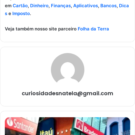
em
Cartão
,
Dinheiro
,
Finanças
,
Aplicativos
,
Bancos
,
Dica
s
e
Imposto
.
Veja também nosso site parceiro
Folha da Terra
curiosidadesnatela@gmail.com
Quais
são
os