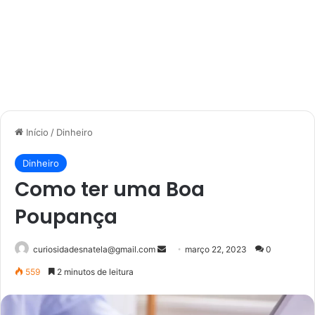
Início
/
Dinheiro
Dinheiro
Como ter uma Boa
Poupança
Mande
curiosidadesnatela@gmail.com
março 22, 2023
0
um
559
2 minutos de leitura
e-
mail