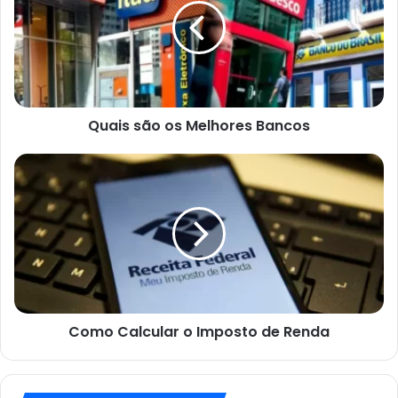
Melhores
Bancos
Quais são os Melhores Bancos
Como
Calcular
o
Imposto
de
Renda
Como Calcular o Imposto de Renda