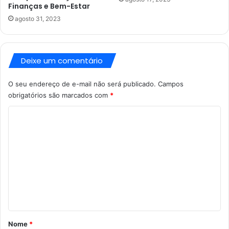
Finanças e Bem-Estar
agosto 31, 2023
Deixe um comentário
O seu endereço de e-mail não será publicado.
Campos
obrigatórios são marcados com
*
C
o
m
e
n
t
á
r
Nome
*