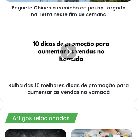
Terra
Foguete Chinês a caminho de pouso forçado
neste
fim
na Terra neste fim de semana
de
semana
Saiba
das
10
melhores
dicas
de
promoção
para
aumentar
Saiba das 10 melhores dicas de promoção para
as
vendas
aumentar as vendas no Ramadã
no
Ramadã
Artigos relacionados