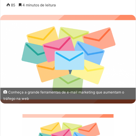
um
85
4 minutos de leitura
e-
mail
Conheça a grande ferramentas de e-mail marketing que aumentam o
tráfego na web