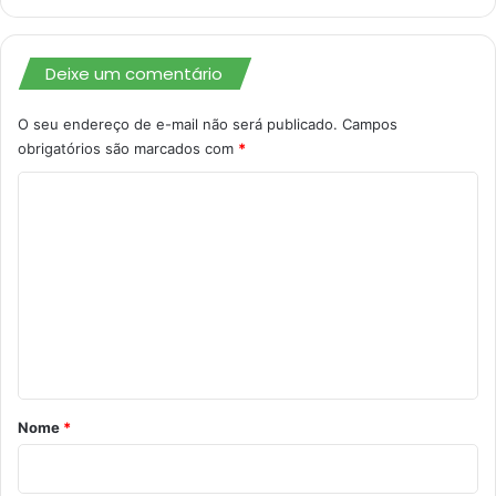
Deixe um comentário
O seu endereço de e-mail não será publicado.
Campos
obrigatórios são marcados com
*
C
o
m
e
n
t
á
r
Nome
*
i
o