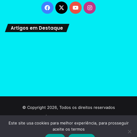
Facebook
X
YouTube
Instagram
Artigos em Destaque
© Copyright 2026, Todos os direitos reservados
|curiosidadesnatela.com
Este site usa cookies para melhor experiência, para prosseguir
Home
Sobre – nós
Contato
Transparência
aceite os termos
Termos e condições de uso
Politicas de privacidade