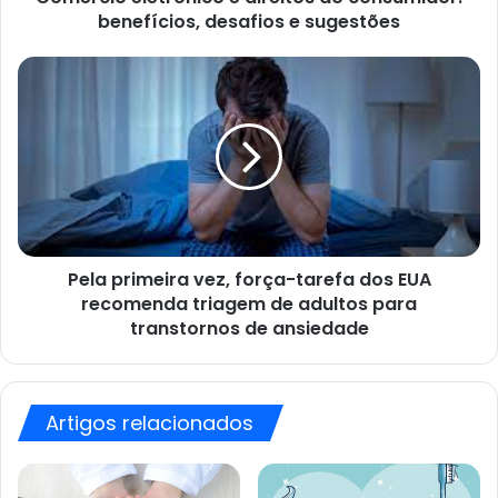
benefícios, desafios e sugestões
Pela
primeira
vez,
força-
tarefa
dos
EUA
recomenda
triagem
Pela primeira vez, força-tarefa dos EUA
de
adultos
recomenda triagem de adultos para
para
transtornos de ansiedade
transtornos
de
ansiedade
Artigos relacionados