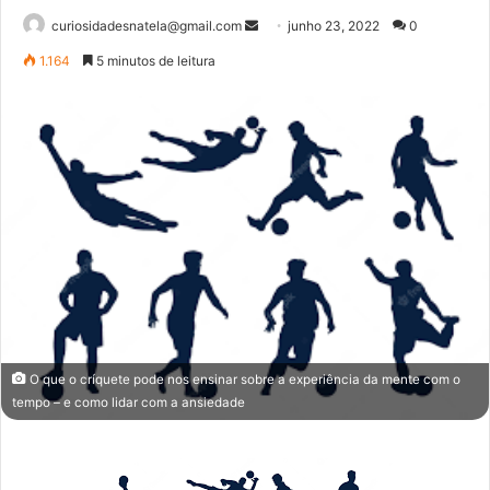
Mande
curiosidadesnatela@gmail.com
junho 23, 2022
0
um
1.164
5 minutos de leitura
e-
mail
O que o críquete pode nos ensinar sobre a experiência da mente com o
tempo – e como lidar com a ansiedade