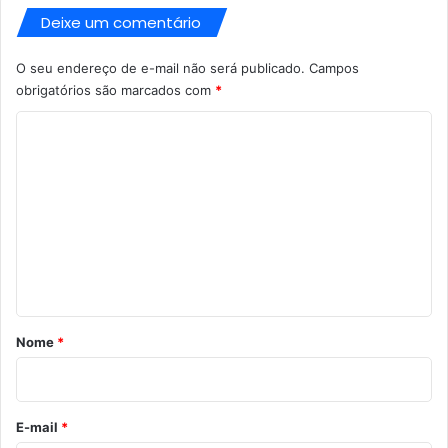
Deixe um comentário
O seu endereço de e-mail não será publicado.
Campos
obrigatórios são marcados com
*
C
o
m
e
n
t
á
r
Nome
*
i
o
*
E-mail
*