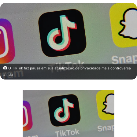
mail
O TikTok faz pausa em sua atualização de privacidade mais controversa
ainda