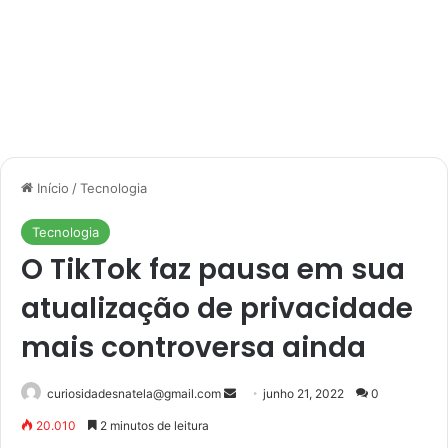
Início
/
Tecnologia
Tecnologia
O TikTok faz pausa em sua
atualização de privacidade
mais controversa ainda
Mande
curiosidadesnatela@gmail.com
junho 21, 2022
0
um
20.010
2 minutos de leitura
e-