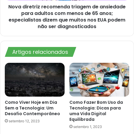
Nova diretriz recomenda triagem de ansiedade
menos
de
para adultos com menos de 65 anos;
65
especialistas dizem que muitos nos EUA podem
anos;
não ser diagnosticados
especialistas
dizem
que
muitos
Artigos relacionados
nos
EUA
podem
não
ser
diagnosticados
Como Viver Hoje em Dia
Como Fazer Bom Uso da
Sem a Tecnologia: Um
Tecnologia: Dicas para
Desafio Contemporâneo
uma Vida Digital
Equilibrada
setembro 12, 2023
setembro 1, 2023