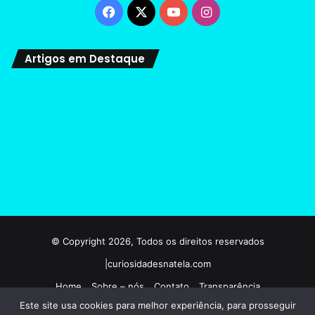
Facebook
X
YouTube
Instagram
Artigos em Destaque
© Copyright 2026, Todos os direitos reservados
|curiosidadesnatela.com
Home
Sobre – nós
Contato
Transparência
Este site usa cookies para melhor experiência, para prosseguir
Termos e condições de uso
Politicas de privacidade