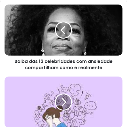
Saiba
das
12
celebridades
com
ansiedade
compartilham
como
é
Saiba das 12 celebridades com ansiedade
realmente
compartilham como é realmente
Nova
diretriz
recomenda
triagem
de
ansiedade
para
adultos
com