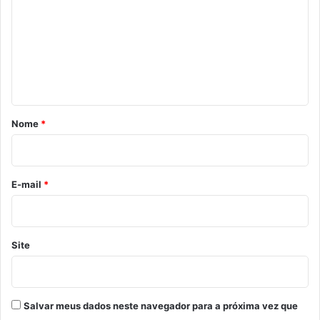
m
e
n
t
á
r
Nome
*
i
o
*
E-mail
*
Site
Salvar meus dados neste navegador para a próxima vez que