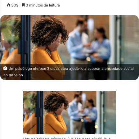
um
309
3 minutos de leitura
e-
mail
Um psicólogo oferece 2 dicas para ajudá-lo a superar a ansiedade social
no trabalho