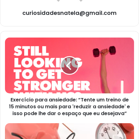
curiosidadesnatela@gmail.com
Exercício
para
ansiedade:
“Tente
um
treino
de
15
minutos
Exercício para ansiedade: “Tente um treino de
ou
mais
15 minutos ou mais para 'reduzir a ansiedade' e
para
isso pode lhe dar o espaço que eu desejava”
'reduzir
a
Como
ansiedade'
fazer
e