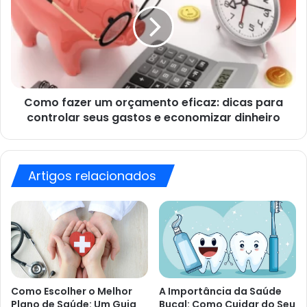
um
isso
orçamento
pode
eficaz:
lhe
dicas
dar
para
o
controlar
espaço
seus
que
Como fazer um orçamento eficaz: dicas para
gastos
eu
e
controlar seus gastos e economizar dinheiro
desejava”
economizar
dinheiro
Artigos relacionados
Como Escolher o Melhor
A Importância da Saúde
Plano de Saúde: Um Guia
Bucal: Como Cuidar do Seu