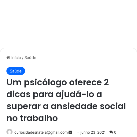
Início
/
Saúde
Saúde
Um psicólogo oferece 2
dicas para ajudá-lo a
superar a ansiedade social
no trabalho
Mande
curiosidadesnatela@gmail.com
junho 23, 2021
0