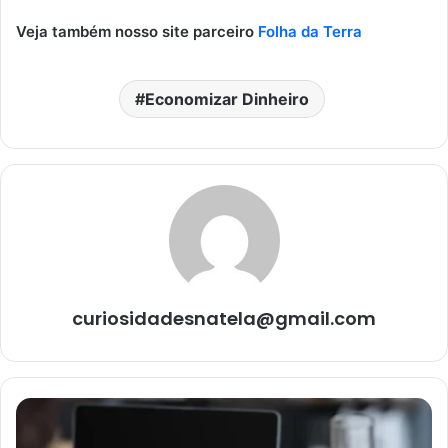
Veja também nosso site parceiro
Folha da Terra
Economizar Dinheiro
curiosidadesnatela@gmail.com
Como
gerenciar