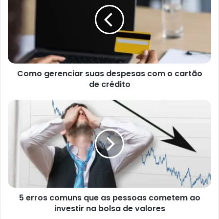
suas
despesas
com
o
cartão
de
crédito
Como gerenciar suas despesas com o cartão
de crédito
5
erros
comuns
que
as
pessoas
cometem
ao
investir
5 erros comuns que as pessoas cometem ao
na
bolsa
investir na bolsa de valores
de