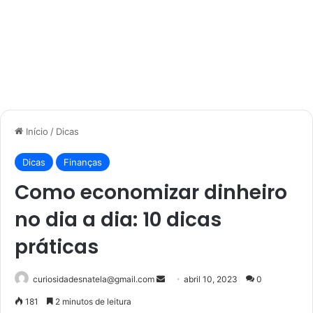
Início
/
Dicas
Dicas
Finanças
Como economizar dinheiro
no dia a dia: 10 dicas
práticas
Mande
curiosidadesnatela@gmail.com
abril 10, 2023
0
um
181
2 minutos de leitura
e-