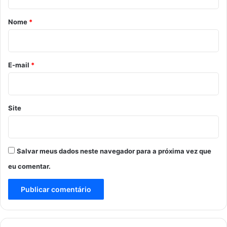
á
r
Nome
*
i
o
*
E-mail
*
Site
Salvar meus dados neste navegador para a próxima vez que
eu comentar.