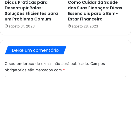
Dicas Práticas para
Como Cuidar da Saúde
Desentupir Ralos:
das Suas Finanças: Dicas
Soluções Eficientes para
Essenciais para o Bem-
um Problema Comum
Estar Financeiro
agosto 31, 2023
agosto 28, 2023
Deixe um comentário
O seu endereço de e-mail não será publicado.
Campos
obrigatórios são marcados com
*
C
o
m
e
n
t