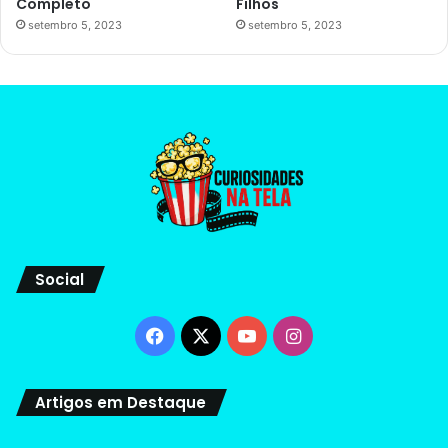
Completo
Filhos
setembro 5, 2023
setembro 5, 2023
Social
Facebook
X
YouTube
Instagram
Artigos em Destaque