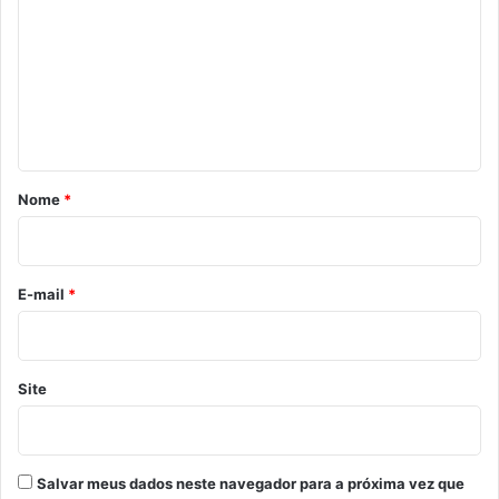
m
e
n
t
á
r
Nome
*
i
o
*
E-mail
*
Site
Salvar meus dados neste navegador para a próxima vez que