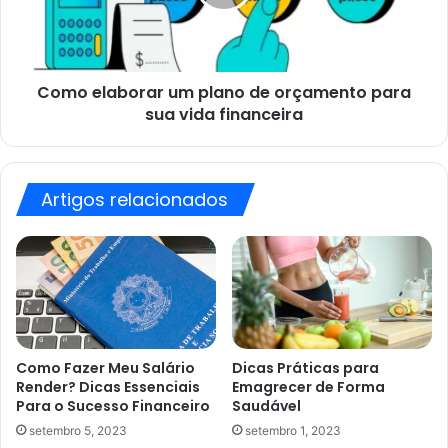
orçamento
para
sua
vida
Como elaborar um plano de orçamento para
financeira
sua vida financeira
Artigos relacionados
Como Fazer Meu Salário
Dicas Práticas para
Render? Dicas Essenciais
Emagrecer de Forma
Para o Sucesso Financeiro
Saudável
setembro 5, 2023
setembro 1, 2023