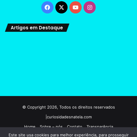
Facebook
X
YouTube
Instagram
Artigos em Destaque
© Copyright 2026, Todos os direitos reservados
|curiosidadesnatela.com
Home
Sobre – nós
Contato
Transparência
Este site usa cookies para melhor experiência, para prosseguir
Termos e condições de uso
Politicas de privacidade