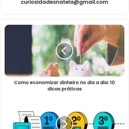
curiosidadesnatela@gmail.com
Como
economizar
dinheiro
no
dia
a
dia:
10
dicas
Como economizar dinheiro no dia a dia: 10
práticas
dicas práticas
Como
elaborar
um
plano
de