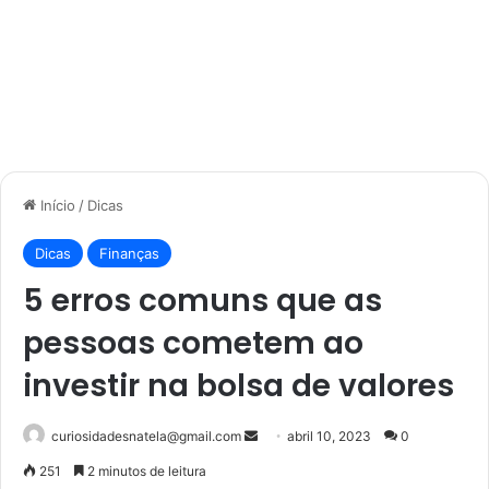
Início
/
Dicas
Dicas
Finanças
5 erros comuns que as
pessoas cometem ao
investir na bolsa de valores
Mande
curiosidadesnatela@gmail.com
abril 10, 2023
0
um
251
2 minutos de leitura
e-