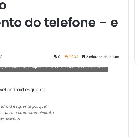
o
to do telefone – e
021
0
1.004
2 minutos de leitura
ções para o superaquecimento do telefone – e como evitá-lo
ndroid esquenta porquê?
es para o superaquecimento
mo evitá-lo