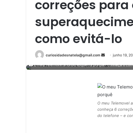
correções para 
superaquecimen
como evitá-lo
Mande
curiosidadesnatela@gmail.com
junho 19, 2
um
O meu Telemovel android esquenta porquê? conheça 6 corre
e-
mail
O meu Telemovel a
conheça 6 correçõ
do telefone – e co