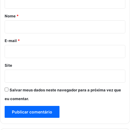
á
r
Nome
*
i
o
*
E-mail
*
Site
Salvar meus dados neste navegador para a próxima vez que
eu comentar.