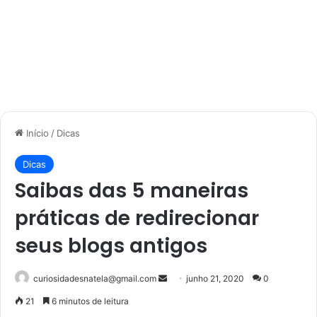
Início
/
Dicas
Dicas
Saibas das 5 maneiras
práticas de redirecionar
seus blogs antigos
Mande
curiosidadesnatela@gmail.com
junho 21, 2020
0
um
21
6 minutos de leitura
e-