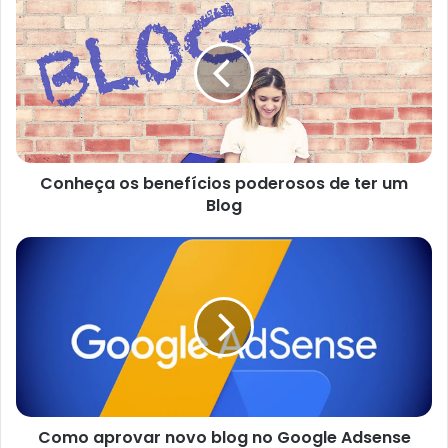
os
benefícios
poderosos
de
ter
um
Blog
Conheça os benefícios poderosos de ter um
Blog
Como
aprovar
novo
blog
no
Google
Adsense
Como aprovar novo blog no Google Adsense