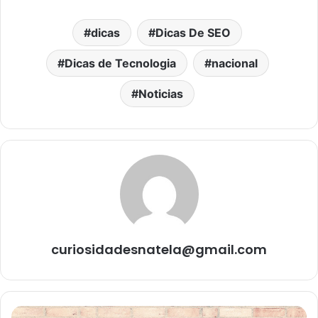
dicas
Dicas De SEO
Dicas de Tecnologia
nacional
Noticias
curiosidadesnatela@gmail.com
Conheça