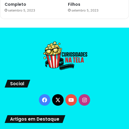
Completo
Filhos
setembro 5, 2023
setembro 5, 2023
Social
Facebook
X
YouTube
Instagram
Artigos em Destaque