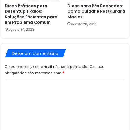
Dicas Práticas para
Dicas para Pés Rachados:
Desentupir Ralos:
Como Cuidar e Restaurar a
Soluções Eficientes para
Maciez
um Problema Comum
agosto 28, 2023
agosto 31, 2023
Deixe um comentário
O seu endereço de e-mail não será publicado.
Campos
obrigatórios são marcados com
*
C
o
m
e
n
t