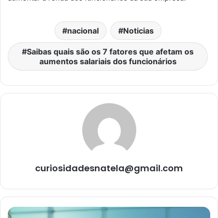
nacional
Noticias
Saibas quais são os 7 fatores que afetam os
aumentos salariais dos funcionários
curiosidadesnatela@gmail.com
Importante: