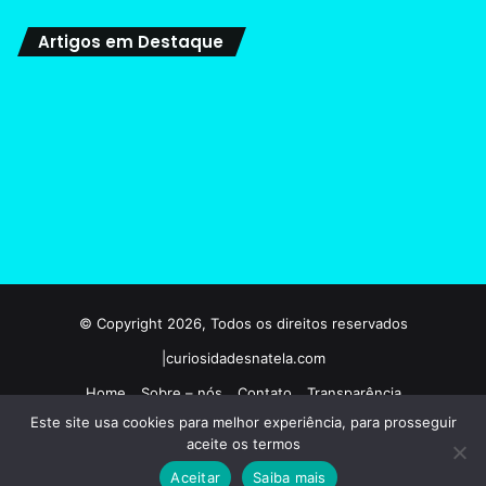
Artigos em Destaque
© Copyright 2026, Todos os direitos reservados
|curiosidadesnatela.com
Home
Sobre – nós
Contato
Transparência
Este site usa cookies para melhor experiência, para prosseguir
Termos e condições de uso
Politicas de privacidade
aceite os termos
Aceitar
Saiba mais