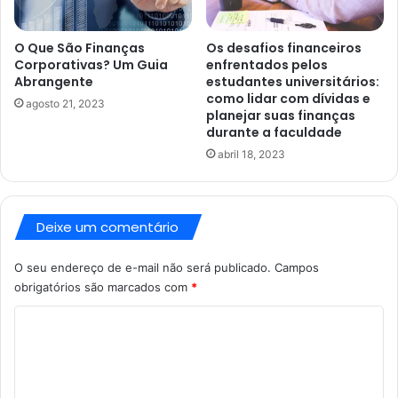
O Que São Finanças
Os desafios financeiros
Corporativas? Um Guia
enfrentados pelos
Abrangente
estudantes universitários:
como lidar com dívidas e
agosto 21, 2023
planejar suas finanças
durante a faculdade
abril 18, 2023
Deixe um comentário
O seu endereço de e-mail não será publicado.
Campos
obrigatórios são marcados com
*
C
o
m