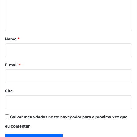
e
n
t
á
r
Nome
*
i
o
*
E-mail
*
Site
Salvar meus dados neste navegador para a próxima vez que
eu comentar.