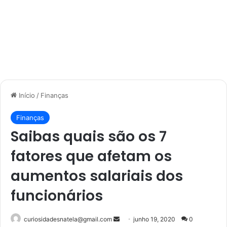
Início
/
Finanças
Finanças
Saibas quais são os 7
fatores que afetam os
aumentos salariais dos
funcionários
Mande
curiosidadesnatela@gmail.com
junho 19, 2020
0