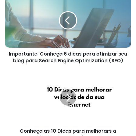
Conheça
6
dicas
para
otimizar
seu
blog
para
Importante: Conheça 6 dicas para otimizar seu
Search
Engine
blog para Search Engine Optimization (SEO)
Optimization
(SEO)
Conheça
as
10
Dicas
para
melhorars
a
velocidade
da
Conheça as 10 Dicas para melhorars a
sua